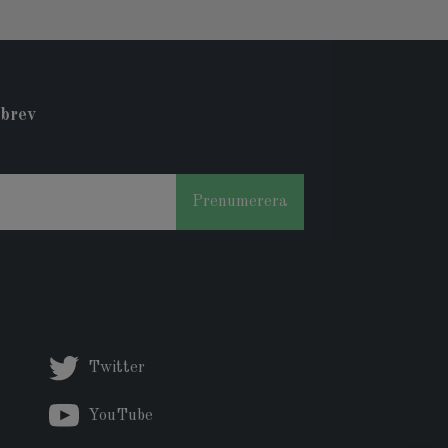
sbrev
Prenumerera
Twitter
YouTube