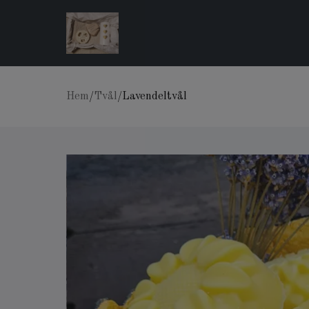
Hem
/
Tvål
/
Lavendeltvål