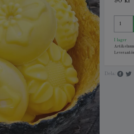
90 kr
I lager
Artikelnu
Leverantör
Dela: