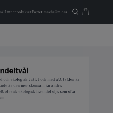
vål
Linneprodukter
Papier mache
Om oss
ndeltvål
 och ekologisk tvål. I och med att tvålen är
ande är den mer skonsam än andra
ft eterisk ekologisk lavendel olja som ofta
som