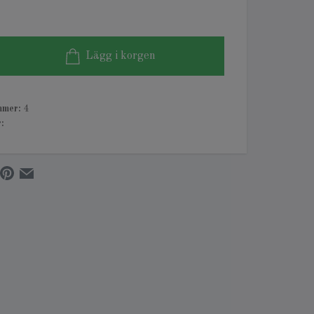
Lägg i korgen
mmer:
4
: