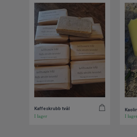
Kaffeskrubb tvål
Kaoli
I lager
I lage