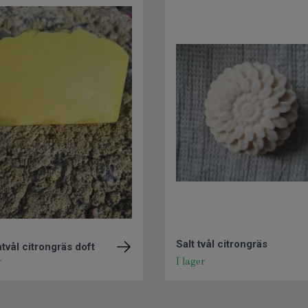
Salt tvål citrongräs
ntvål citrongräs doft
r
I lager