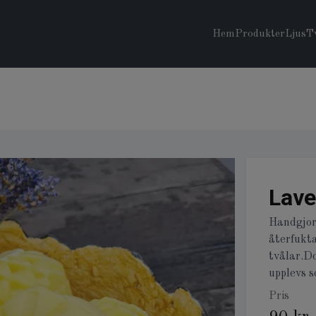
Hem
Produkter
Ljus
T
Lave
Handgjord
återfukt
tvålar.Do
upplevs 
Pris